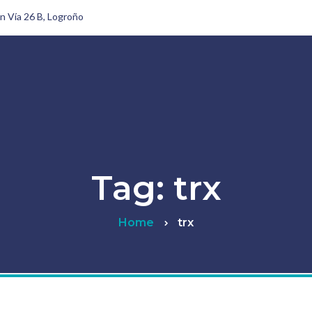
n Vía 26 B, Logroño
La clínica
Fisioterapia
Trata
Tag: trx
Home
trx